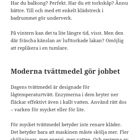
Har du balkong? Perfekt. Har du ett torkskåp? Ännu
bättre. Till och med ett enkelt klädstreck i
badrummet gör underverk.
På vintern kan det ta lite längre tid, visst. Men den
där fräscha känslan av lufttorkade lakan? Omöjlig
att replikera i en tumlare.
Moderna tvättmedel gör jobbet
Dagens tvättmedel är designade för
lågtemperaturtvätt. Enzymerna i dem bryter ner
fläckar effektivt även i kallt vatten. Använd rätt dos
– varken för mycket eller för lite.
För mycket tvättmedel betyder inte renare kläder.
Det betyder bara att maskinen måste skölja mer. Fler
sköljningar, mer energi, mer vatten. Och resterna av